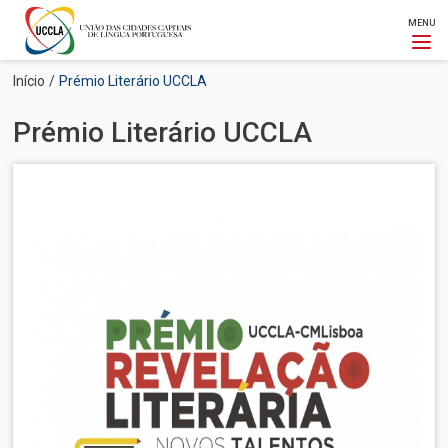
MENU
Passar
Navegação
Início
Prémio Literário UCCLA
para
estrutural
o
Prémio Literário UCCLA
conteúdo
principal