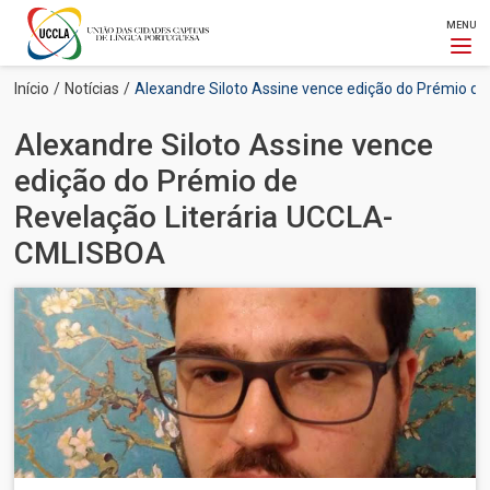
MENU
Passar
Navegação
Início
Notícias
Alexandre Siloto Assine vence edição do Prémio d
para
estrutural
o
Alexandre Siloto Assine vence
conteúdo
principal
edição do Prémio de
Revelação Literária UCCLA-
CMLISBOA
Imagem