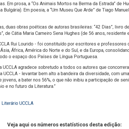
osas. Em prosa, a “Os Animais Mortos na Berma da Estrada” de H
na Bulgária). Em poesia, a “Um Museu Que Arde” de Tiago Manuel
stas, duas obras poéticas de autoras brasileiras: “42 Dias”, liv
s”, de Cátia Maria Carneiro Sena Hughes (de 56 anos, residente e
CCLA Rui Lourido - foi constituído por escritores e professores
Ásia, África, América do Norte e do Sul, e da Europa, consolidan
e todo o espaço dos Países de Língua Portuguesa.
to, a UCCLA agradece sobretudo a todos os autores que concorrer
 da UCCLA - levantar bem alto a bandeira da diversidade, com uma
 jovens, a bater nos 56%, o que não inibiu a participação de se
o e no futuro da Literatura.”
o Literário UCCLA
Veja aqui os números estatísticos desta edição: