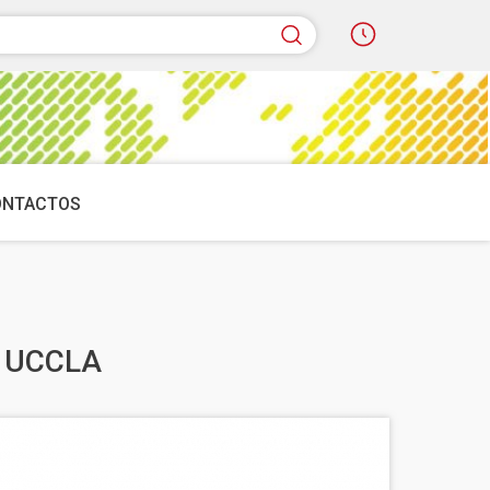
quisar
ONTACTOS
io UCCLA