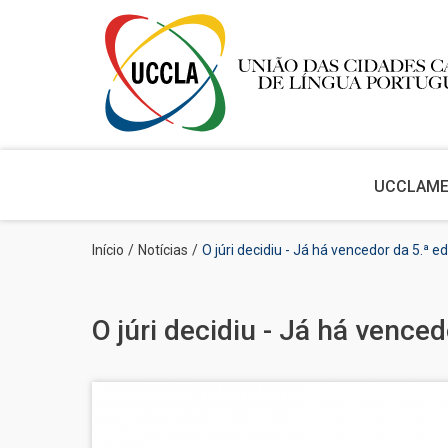
Main
navigation
UCCLA
M
Passar
Navegação
Início
Notícias
O júri decidiu - Já há vencedor da 5.ª 
para
estrutural
o
conteúdo
principal
O júri decidiu - Já há vence
Imagem