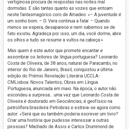
vertiginosa procura de respostas nas noites mal
dormidas. E são tantas quanto as vozes que entoam
neste fantasmagórico coro de Amadeo: «– A juventude é
um sonho bom. – D. Vera continua a falar. – Quando
menos se espera, desaparece e nem sabemos se de
fato existiu. Agradeça por isso; um dia, você dorme, abre
os olhos e tudo se resume a vultos na cabeça.»
Mas quem é este autor que promete encantar e
assombrar os leitores de língua portuguesa? Leonardo
Costa de Oliveira, de 38 anos, natural de Paracambi, no
interior do Rio de Janeiro, Brasil, conquistou a última
edição do Prémio Revelação Literária UCCLA-
CMLisboa: Novos Talentos, Obras em Língua
Portuguesa, anunciada em maio. Na época, o autor não
escondeu a surpresa… uma vez que Leonardo Costa de
Oliveira é doutorado em Geociências, é geofísico na
petrolífera brasileira Petrobras e estreia-se agora como
autor: «Será que eu também poderia escrever um livro?
Criar uma história que pudesse interessar a outras
pessoas? Machado de Assis e Carlos Drummond de