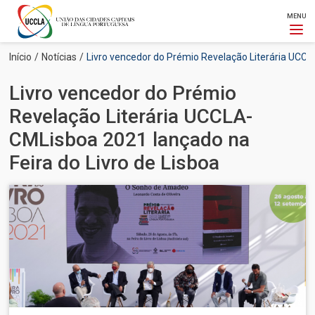
MENU
Passar
Navegação
Início
Notícias
Livro vencedor do Prémio Revelação Literária UCCLA-CM
para
estrutural
o
Livro vencedor do Prémio
conteúdo
principal
Revelação Literária UCCLA-
CMLisboa 2021 lançado na
Feira do Livro de Lisboa
Imagem