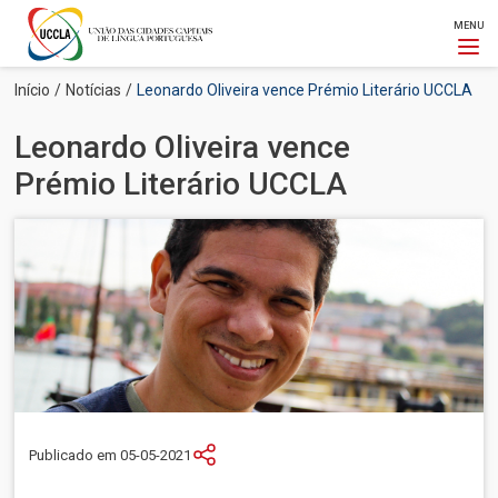
MENU
Passar
Navegação
Início
Notícias
Leonardo Oliveira vence Prémio Literário UCCLA
para
estrutural
o
Leonardo Oliveira vence
conteúdo
principal
Prémio Literário UCCLA
Imagem
Publicado em 05-05-2021