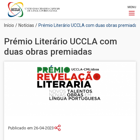
MENU
Passar
Navegação
Início
Notícias
Prémio Literário UCCLA com duas obras premiadas
para
estrutural
o
Prémio Literário UCCLA com
conteúdo
principal
duas obras premiadas
Imagem
Publicado em 26-04-2023