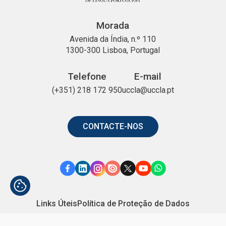
Morada
Avenida da Índia, n.º 110
1300-300 Lisboa, Portugal
Telefone
E-mail
(+351) 218 172 950
uccla@uccla.pt
CONTACTE-NOS
Link
Link
Link
Link
Link
Link
Link
para
para
para
para
para
para
para
Facebook
o
o
o
o
o
o
Links Úteis
Política de Proteção de Dados
Linkedin
Instagram
Issuu
X
YouTube
WhatsApp