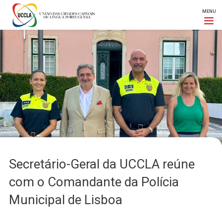
MENU
Passar
Imagem
para
o
conteúdo
principal
Secretário-Geral da UCCLA reúne
com o Comandante da Polícia
Municipal de Lisboa