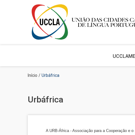
Main
navigation
UCCLA
M
Passar
Navegação
Início
Urbáfrica
para
estrutural
o
conteúdo
principal
Urbáfrica
A URB-África - Associação para a Cooperação e o