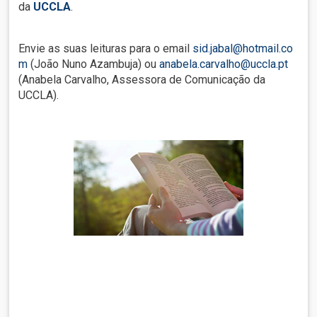
da
UCCLA
.
Envie as suas leituras para o email
sid.jabal@hotmail.co
m
(João Nuno Azambuja) ou
anabela.carvalho@uccla.pt
(Anabela Carvalho, Assessora de Comunicação da
UCCLA).