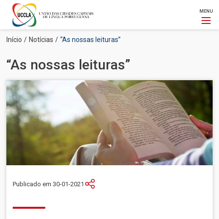
MENU
Passar
Navegação
Início
Notícias
“As nossas leituras”
para
estrutural
o
“As nossas leituras”
conteúdo
principal
Imagem
Publicado em 30-01-2021