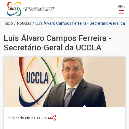
MENU
Passar
Navegação
Início
Notícias
Luís Álvaro Campos Ferreira - Secretário-Geral da
para
estrutural
o
Luís Álvaro Campos Ferreira -
conteúdo
principal
Secretário-Geral da UCCLA
Imagem
Publicado em 21-11-2024