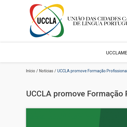
Main
navigation
UCCLA
M
Passar
Navegação
Início
Notícias
UCCLA promove Formação Profissiona
para
estrutural
o
conteúdo
principal
UCCLA promove Formação P
Imagem