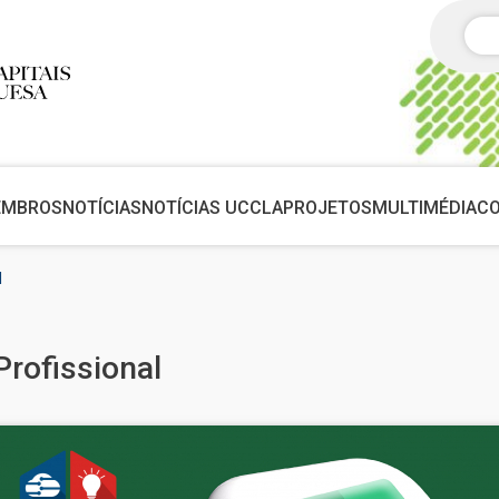
Pes
EMBROS
NOTÍCIAS
NOTÍCIAS UCCLA
PROJETOS
MULTIMÉDIA
C
l
rofissional