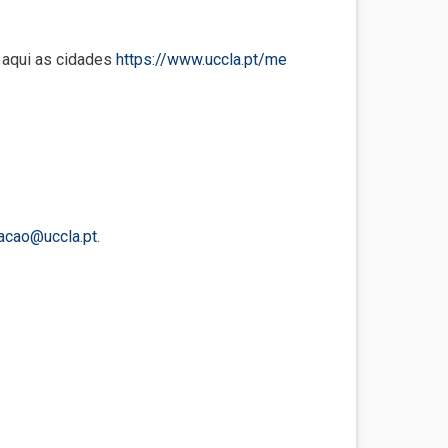
 aqui as cidades
https://www.uccla.pt/me
acao@uccla.pt
.