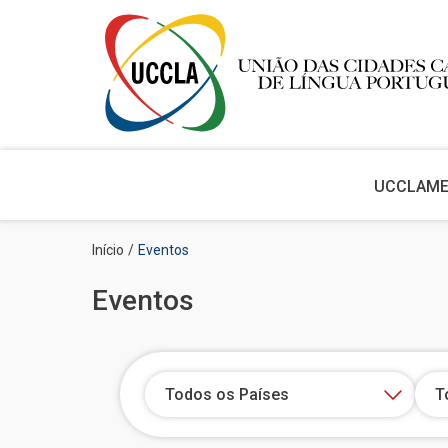
Main
navigation
UCCLA
M
Passar
Navegação
Início
Eventos
para
estrutural
o
Eventos
conteúdo
principal
Todos os Países
T