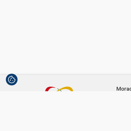
Mora
Avenida
1300-3
Telef
(+351)