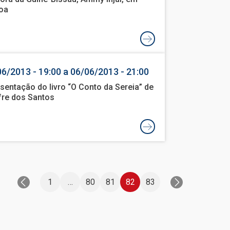
oa
6/2013 - 19:00 a 06/06/2013 - 21:00
sentação do livro “O Conto da Sereia” de
re dos Santos
1
…
80
81
82
83
Última
página