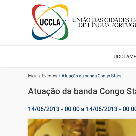
Main
navigation
UCCLA
M
Passar
Navegação
Início
Eventos
Atuação da banda Congo Stars
para
estrutural
o
Atuação da banda Congo St
conteúdo
principal
14/06/2013 - 00:00
a
14/06/2013 - 00:0
Imagem