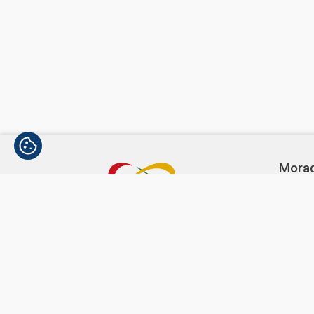
Mora
Avenida
1300-3
Telef
(+351)
Copyright © 2024-2026 UCCLA