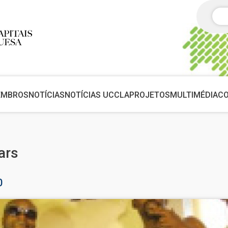
Pes
EMBROS
NOTÍCIAS
NOTÍCIAS UCCLA
PROJETOS
MULTIMÉDIA
C
ars
0