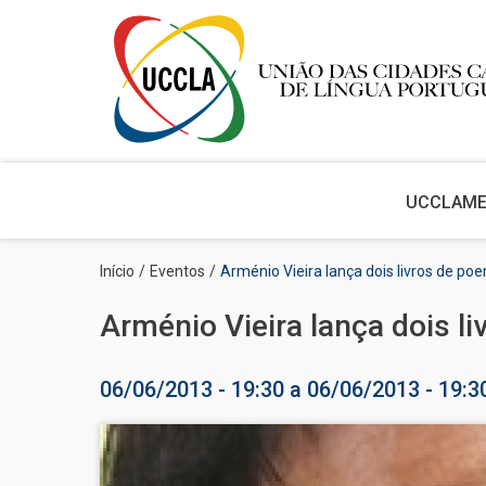
Main
navigation
UCCLA
M
Passar
Navegação
Início
Eventos
Arménio Vieira lança dois livros de po
para
estrutural
o
Arménio Vieira lança dois l
conteúdo
principal
06/06/2013 - 19:30
a
06/06/2013 - 19:3
Imagem