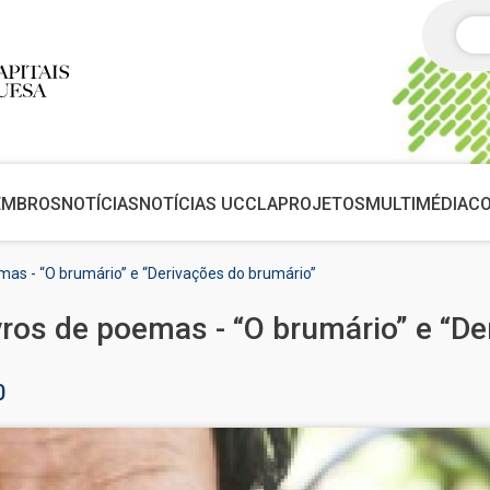
Pes
EMBROS
NOTÍCIAS
NOTÍCIAS UCCLA
PROJETOS
MULTIMÉDIA
C
emas - “O brumário” e “Derivações do brumário”
ivros de poemas - “O brumário” e “D
0