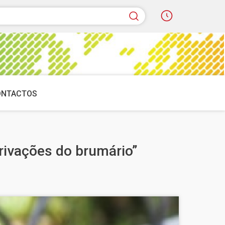
quisar
ONTACTOS
erivações do brumário”