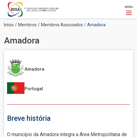
MENU
Passar
Navegação
Início
Membros
Membros Associados
Amadora
para
estrutural
o
Amadora
conteúdo
principal
Imagem
Amadora
Imagem
Portugal
Breve história
O município da Amadora integra a Área Metropolitana de