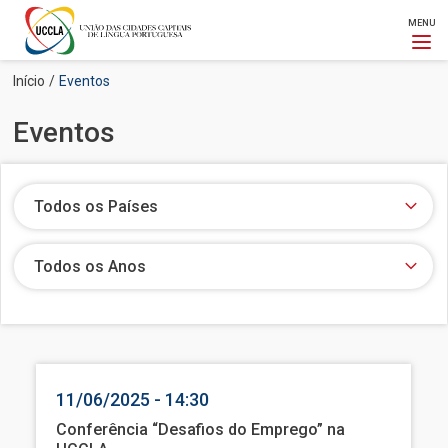
MENU
Passar
Navegação
Início
Eventos
para
estrutural
o
Eventos
conteúdo
principal
Todos os Países
Todos os Anos
11/06/2025 - 14:30
Conferência “Desafios do Emprego” na