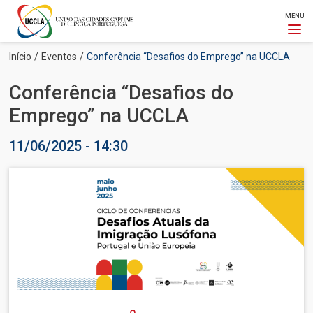
MENU
Passar
Navegação
Início
Eventos
Conferência “Desafios do Emprego” na UCCLA
para
estrutural
o
Conferência “Desafios do
conteúdo
principal
Emprego” na UCCLA
11/06/2025 - 14:30
Imagem