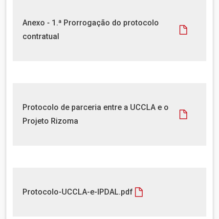
o
e
c
n
D
Anexo - 1.ª Prorrogação do protocolo
u
t
o
m
contratual
o
c
e
u
n
m
t
e
o
n
t
D
Protocolo de parceria entre a UCCLA e o
o
o
Projeto Rizoma
c
u
m
e
n
t
D
Protocolo-UCCLA-e-IPDAL.pdf
o
o
c