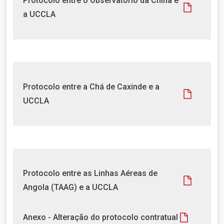
Protocolo entre o Observatório da China e
t
o
a UCCLA
o
c
u
m
e
n
t
D
Protocolo entre a Chá de Caxinde e a
o
o
UCCLA
c
u
m
e
n
t
D
Protocolo entre as Linhas Aéreas de
o
o
Angola (TAAG) e a UCCLA
c
u
D
m
Anexo - Alteração do protocolo contratual