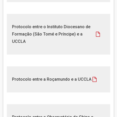
e
n
t
o
D
Protocolo entre o Instituto Diocesano de
o
Formação (São Tomé e Príncipe) e a
c
UCCLA
u
m
e
n
t
o
D
Protocolo entre a Roçamundo e a UCCLA
o
c
u
m
e
n
D