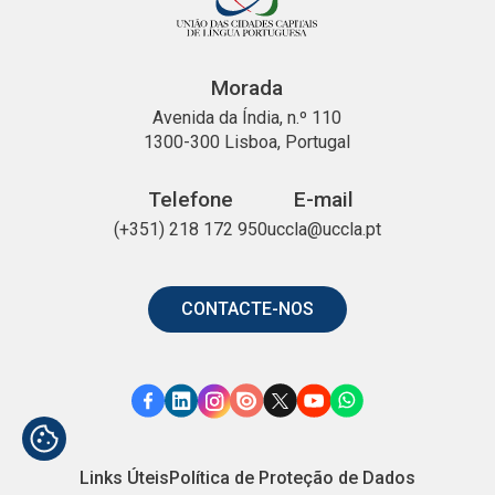
Morada
Avenida da Índia, n.º 110
1300-300 Lisboa, Portugal
Telefone
E-mail
(+351) 218 172 950
uccla@uccla.pt
CONTACTE-NOS
Link
Link
Link
Link
Link
Link
Link
para
para
para
para
para
para
para
Facebook
o
o
o
o
o
o
Links Úteis
Política de Proteção de Dados