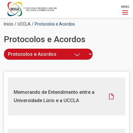
MENU
Passar
Navegação
Início
UCCLA
Protocolos e Acordos
para
estrutural
o
Protocolos e Acordos
conteúdo
principal
D
Memorando de Entendimento entre a
o
Universidade Lúrio e a UCCLA
c
u
m
e
n