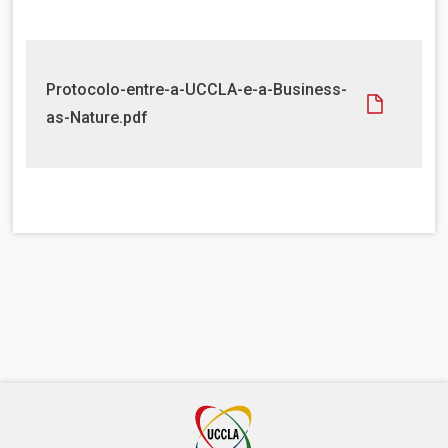
u
m
e
n
D
Protocolo-entre-a-UCCLA-e-a-Business-
t
o
as-Nature.pdf
o
c
u
m
e
n
t
o