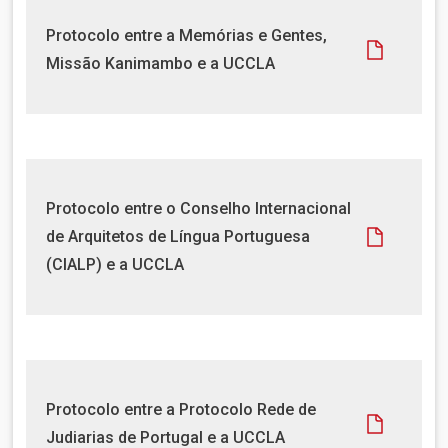
t
D
Protocolo entre a Memórias e Gentes,
o
o
Missão Kanimambo e a UCCLA
c
u
m
e
n
t
D
Protocolo entre o Conselho Internacional
o
o
de Arquitetos de Língua Portuguesa
c
(CIALP) e a UCCLA
u
m
e
n
t
o
D
Protocolo entre a Protocolo Rede de
o
Judiarias de Portugal e a UCCLA
c