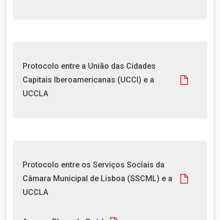
u
m
e
n
t
D
Protocolo entre a União das Cidades
o
o
Capitais Iberoamericanas (UCCI) e a
c
UCCLA
u
m
e
n
t
o
D
Protocolo entre os Serviços Sociais da
o
Câmara Municipal de Lisboa (SSCML) e a
c
UCCLA
u
m
D
e