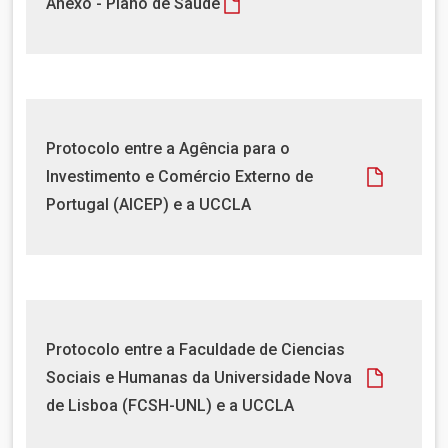
Anexo - Plano de Saúde
o
n
c
t
u
o
m
e
n
D
Protocolo entre a Agência para o
t
o
Investimento e Comércio Externo de
o
c
Portugal (AICEP) e a UCCLA
u
m
e
n
t
o
D
Protocolo entre a Faculdade de Ciencias
o
Sociais e Humanas da Universidade Nova
c
de Lisboa (FCSH-UNL) e a UCCLA
u
m