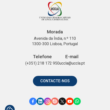
Morada
Avenida da Índia, n.º 110
1300-300 Lisboa, Portugal
Telefone
E-mail
(+351) 218 172 950
uccla@uccla.pt
CONTACTE-NOS
Link
Link
Link
Link
Link
Link
Link