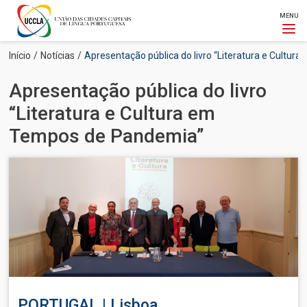
MENU
Passar
Navegação
Início
Notícias
Apresentação pública do livro “Literatura e Cultu
para
estrutural
o
Apresentação pública do livro
conteúdo
principal
“Literatura e Cultura em
Tempos de Pandemia”
Imagem
PORTUGAL | Lisboa