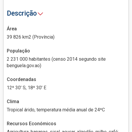
Descrição
Área
39 826 km2 (Província)
População
2 231 000 habitantes (censo 2014 segundo site
benguela.gov.ao)
Coordenadas
12º 30' S, 18º 30' E
Clima
Tropical árido, temperatura média anual de 24ºC
Recursos Económicos
Agricultura: bananas, sisal, açucar, algodão, milho, café;