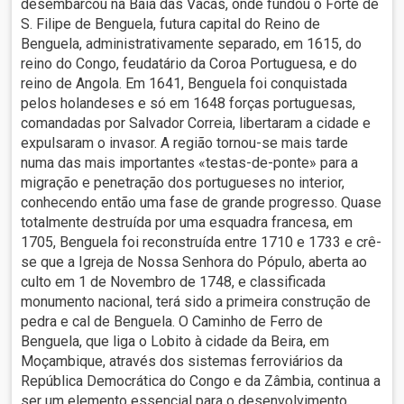
desembarcou na Baía das Vacas, onde fundou o Forte de
S. Filipe de Benguela, futura capital do Reino de
Benguela, administrativamente separado, em 1615, do
reino do Congo, feudatário da Coroa Portuguesa, e do
reino de Angola. Em 1641, Benguela foi conquistada
pelos holandeses e só em 1648 forças portuguesas,
comandadas por Salvador Correia, libertaram a cidade e
expulsaram o invasor. A região tornou-se mais tarde
numa das mais importantes «testas-de-ponte» para a
migração e penetração dos portugueses no interior,
conhecendo então uma fase de grande progresso. Quase
totalmente destruída por uma esquadra francesa, em
1705, Benguela foi reconstruída entre 1710 e 1733 e crê-
se que a Igreja de Nossa Senhora do Pópulo, aberta ao
culto em 1 de Novembro de 1748, e classificada
monumento nacional, terá sido a primeira construção de
pedra e cal de Benguela. O Caminho de Ferro de
Benguela, que liga o Lobito à cidade da Beira, em
Moçambique, através dos sistemas ferroviários da
República Democrática do Congo e da Zâmbia, continua a
ser um elemento essencial para o desenvolvimento