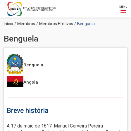
MENU
Passar
Navegação
Início
Membros
Membros Efetivos
Benguela
para
estrutural
o
Benguela
conteúdo
principal
Imagem
Benguela
Imagem
Angola
Breve história
A 17 de maio de 1617, Manuel Cerveira Pereira