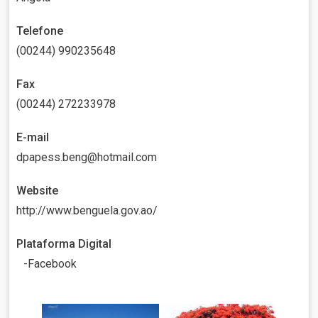
Telefone
(00244) 990235648
Fax
(00244) 272233978
E-mail
dpapess.beng@hotmail.com
Website
http://www.benguela.gov.ao/
Plataforma Digital
Facebook
Imagem
Imagem