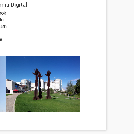
rma Digital
ook
In
ram
e
Imagem