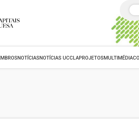
Pes
EMBROS
NOTÍCIAS
NOTÍCIAS UCCLA
PROJETOS
MULTIMÉDIA
C