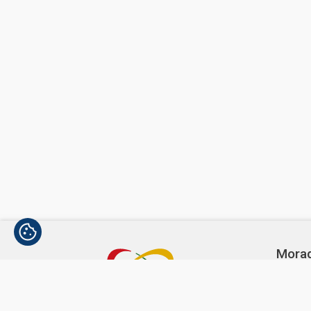
Mora
Avenida
1300-3