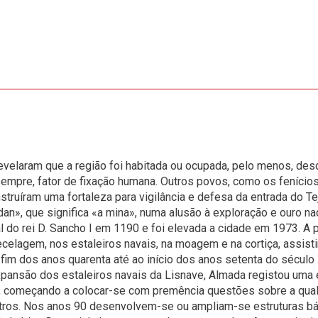
velaram que a região foi habitada ou ocupada, pelo menos, desde
sempre, fator de fixação humana. Outros povos, como os fenício
ruíram uma fortaleza para vigilância e defesa da entrada do Tej
n», que significa «a mina», numa alusão à exploração e ouro na
 do rei D. Sancho I em 1190 e foi elevada a cidade em 1973. A 
 tecelagem, nos estaleiros navais, na moagem e na cortiça, assi
im dos anos quarenta até ao início dos anos setenta do século 
expansão dos estaleiros navais da Lisnave, Almada registou uma
, começando a colocar-se com premência questões sobre a qual
utros. Nos anos 90 desenvolvem-se ou ampliam-se estruturas bá