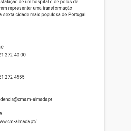
nstalação de um hospital e de polos de
eram representar uma transformação
a sexta cidade mais populosa de Portugal.
ne
21 272 40 00
21 272 4555
idencia@cma.m-almada.pt
e
www.cm-almada.pt/