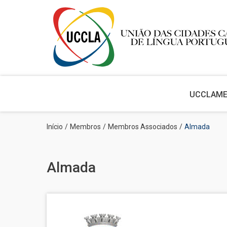
Main
navigation
UCCLA
M
Passar
Navegação
Início
Membros
Membros Associados
Almada
para
estrutural
o
conteúdo
principal
Almada
Imagem