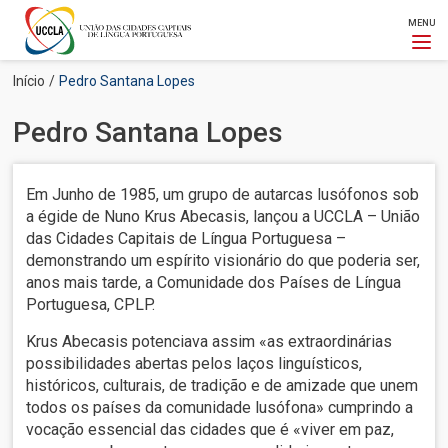
MENU
Passar
Navegação
Início
Pedro Santana Lopes
para
estrutural
o
Pedro Santana Lopes
conteúdo
principal
Em Junho de 1985, um grupo de autarcas lusófonos sob
a égide de Nuno Krus Abecasis, lançou a UCCLA – União
das Cidades Capitais de Língua Portuguesa –
demonstrando um espírito visionário do que poderia ser,
anos mais tarde, a Comunidade dos Países de Língua
Portuguesa, CPLP.
Krus Abecasis potenciava assim «as extraordinárias
possibilidades abertas pelos laços linguísticos,
históricos, culturais, de tradição e de amizade que unem
todos os países da comunidade lusófona» cumprindo a
vocação essencial das cidades que é «viver em paz,