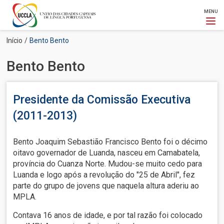
MENU
Passar
Navegação
Início
Bento Bento
para
estrutural
o
Bento Bento
conteúdo
principal
Presidente da Comissão Executiva
(2011-2013)
Bento Joaquim Sebastião Francisco Bento foi o décimo
oitavo governador de Luanda, nasceu em Camabatela,
província do Cuanza Norte. Mudou-se muito cedo para
Luanda e logo após a revolução do "25 de Abril", fez
parte do grupo de jovens que naquela altura aderiu ao
MPLA.
Contava 16 anos de idade, e por tal razão foi colocado