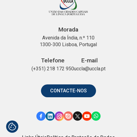
Morada
Avenida da Índia, n.º 110
1300-300 Lisboa, Portugal
Telefone
E-mail
(+351) 218 172 950
uccla@uccla.pt
CONTACTE-NOS
Link
Link
Link
Link
Link
Link
Link
para
para
para
para
para
para
para