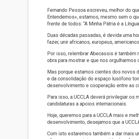
Fernando Pessoa escreveu, melhor do que
Entendemos», estamos, mesmo sem o quere
frente de todos: “A Minha Pátria é a Língu
Duas décadas passadas, é devida uma ho
fazer, unir africanos, europeus, americano
Por isso, relembrar Abecassis é também r
obra para mostrar e que nos orgulharmos de
Mas porque estamos cientes dos novos de
e da consolidação do espaço lusófono to
desenvolvimento e cooperação entre as c
Para isso, a UCCLA deverá privilegiar os m
candidaturas a apoios internacionais.
Hoje, queremos para a UCCLA mais e melhor
desenvolvimento, desejamos que a UCCLA po
Com isto estaremos também a dar mais um