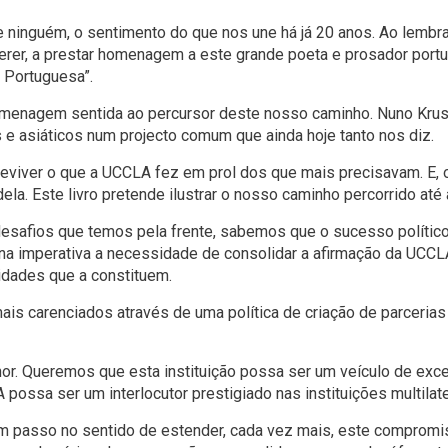
 ninguém, o sentimento do que nos une há já 20 anos. Ao lemb
r, a prestar homenagem a este grande poeta e prosador portug
a Portuguesa”.
menagem sentida ao percursor deste nosso caminho. Nuno Krus
s e asiáticos num projecto comum que ainda hoje tanto nos diz.
eviver o que a UCCLA fez em prol dos que mais precisavam. E,
la. Este livro pretende ilustrar o nosso caminho percorrido até 
safios que temos pela frente, sabemos que o sucesso polític
rna imperativa a necessidade de consolidar a afirmação da UC
idades que a constituem.
ais carenciados através de uma política de criação de parcerias
. Queremos que esta instituição possa ser um veículo de excelê
ssa ser um interlocutor prestigiado nas instituições multilater
 passo no sentido de estender, cada vez mais, este compromis