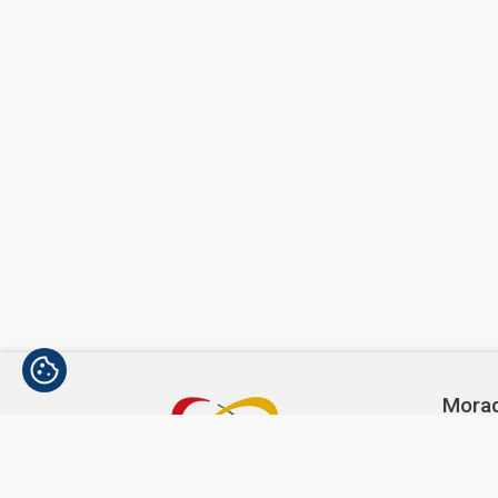
Mora
Avenida
1300-3