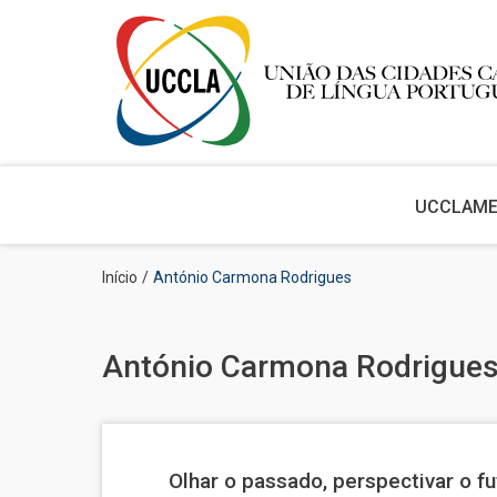
Main
navigation
UCCLA
M
Passar
Navegação
Início
António Carmona Rodrigues
para
estrutural
o
conteúdo
principal
António Carmona Rodrigue
Olhar o passado, perspectivar o fu