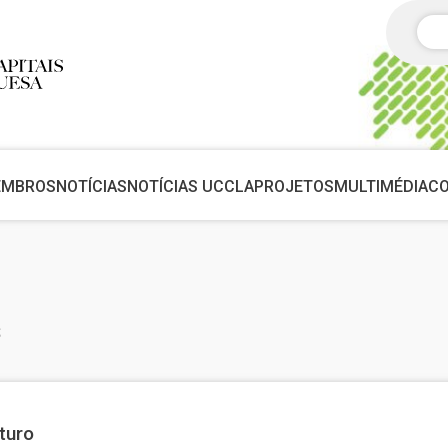
Pes
EMBROS
NOTÍCIAS
NOTÍCIAS UCCLA
PROJETOS
MULTIMÉDIA
C
s
turo