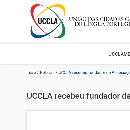
Main
navigation
UCCLA
M
Passar
Navegação
Início
Notícias
UCCLA recebeu fundador da Associação
para
estrutural
o
conteúdo
principal
UCCLA recebeu fundador da 
Imagem