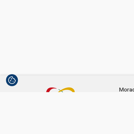
Mora
Avenida
1300-3
Telef
(+351)