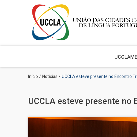
Main
navigation
UCCLA
M
Passar
Navegação
Início
Notícias
UCCLA esteve presente no Encontro Tri
para
estrutural
o
conteúdo
principal
UCCLA esteve presente no E
Imagem