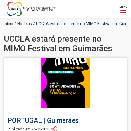
MENU
Passar
Navegação
Início
Notícias
UCCLA estará presente no MIMO Festival em Guim
para
estrutural
o
UCCLA estará presente no
conteúdo
principal
MIMO Festival em Guimarães
Imagem
PORTUGAL | Guimarães
Publicado em 26-06-2026