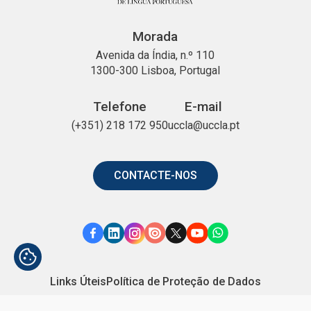
Morada
Avenida da Índia, n.º 110
1300-300 Lisboa, Portugal
Telefone
E-mail
(+351) 218 172 950
uccla@uccla.pt
CONTACTE-NOS
Link
Link
Link
Link
Link
Link
Link
para
para
para
para
para
para
para
Facebook
o
o
o
o
o
o
Links Úteis
Política de Proteção de Dados
Linkedin
Instagram
Issuu
X
YouTube
WhatsApp