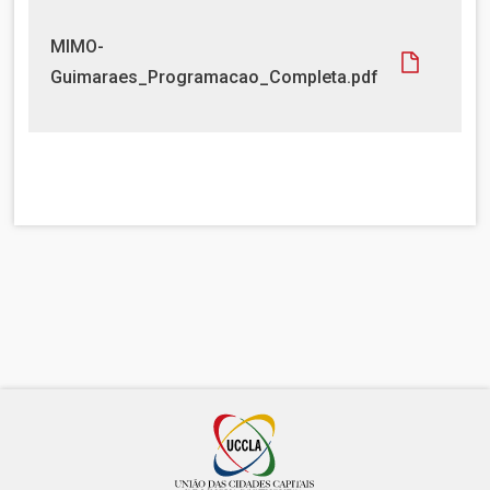
D
MIMO-
o
Guimaraes_Programacao_Completa.pdf
c
u
m
e
n
t
o