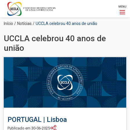
MENU
Passar
Navegação
Início
Notícias
UCCLA celebrou 40 anos de união
para
estrutural
o
UCCLA celebrou 40 anos de
conteúdo
principal
união
Imagem
PORTUGAL | Lisboa
Publicado em 30-06-2025