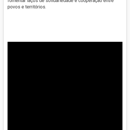
fomentar laços de solidariedade e cooperação entre
povos e territórios.