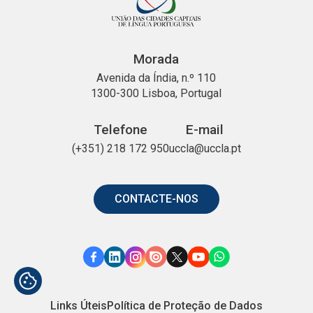
Morada
Avenida da Índia, n.º 110
1300-300 Lisboa, Portugal
Telefone
E-mail
(+351) 218 172 950
uccla@uccla.pt
CONTACTE-NOS
Link
Link
Link
Link
Link
Link
Link
para
para
para
para
para
para
para
Facebook
o
o
o
o
o
o
Links Úteis
Política de Proteção de Dados