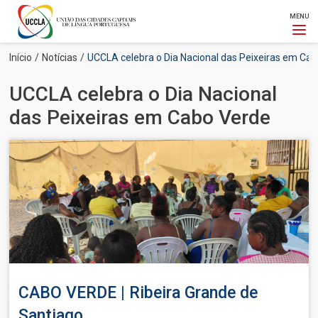
MENU
Passar
Navegação
Início
Notícias
UCCLA celebra o Dia Nacional das Peixeiras em Ca
para
estrutural
o
UCCLA celebra o Dia Nacional
conteúdo
principal
das Peixeiras em Cabo Verde
Imagem
CABO VERDE | Ribeira Grande de
Santiago