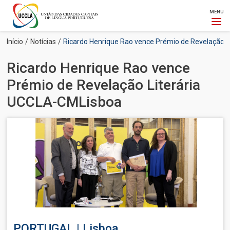
MENU
Passar
Navegação
Início
Notícias
Ricardo Henrique Rao vence Prémio de Revelação 
para
estrutural
o
Ricardo Henrique Rao vence
conteúdo
principal
Prémio de Revelação Literária
UCCLA-CMLisboa
Imagem
PORTUGAL | Lisboa