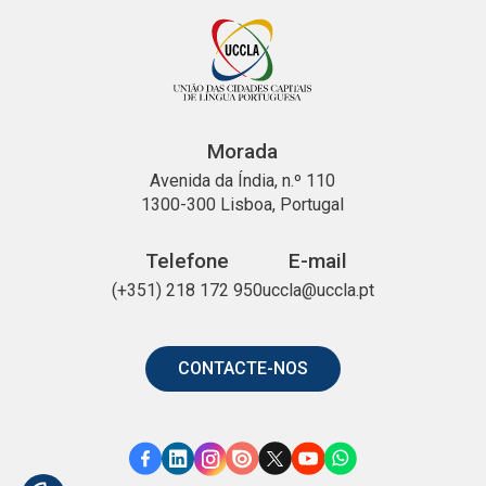
Morada
Avenida da Índia, n.º 110
1300-300 Lisboa, Portugal
Telefone
E-mail
(+351) 218 172 950
uccla@uccla.pt
CONTACTE-NOS
Link
Link
Link
Link
Link
Link
Link