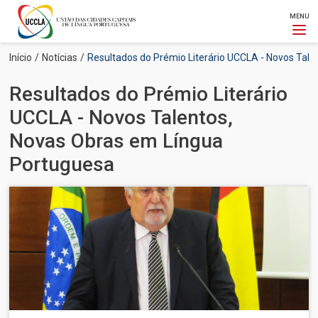
MENU
Passar
Navegação
Início
Notícias
Resultados do Prémio Literário UCCLA - Novos Tal
para
estrutural
o
Resultados do Prémio Literário
conteúdo
principal
UCCLA - Novos Talentos,
Novas Obras em Língua
Portuguesa
Imagem