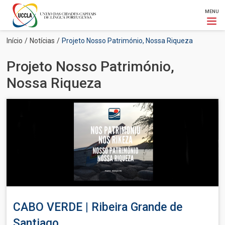
MENU
Passar
Navegação
Início
Notícias
Projeto Nosso Património, Nossa Riqueza
para
estrutural
o
Projeto Nosso Património,
conteúdo
principal
Nossa Riqueza
Imagem
CABO VERDE | Ribeira Grande de
Santiago