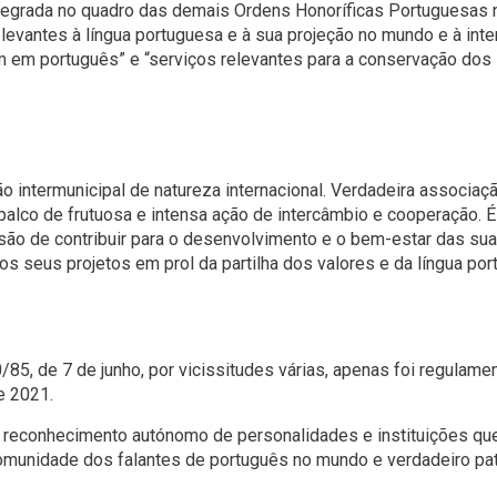
egrada no quadro das demais Ordens Honoríficas Portuguesas n
elevantes à língua portuguesa e à sua projeção no mundo e à inte
 em português” e “serviços relevantes para a conservação do
intermunicipal de natureza internacional. Verdadeira associaçã
alco de frutuosa e intensa ação de intercâmbio e cooperação. É
ssão de contribuir para o desenvolvimento e o bem-estar das s
s seus projetos em prol da partilha dos valores e da língua por
/85, de 7 de junho, por vicissitudes várias, apenas foi regulam
e 2021.
o reconhecimento autónomo de personalidades e instituições qu
comunidade dos falantes de português no mundo e verdadeiro pat