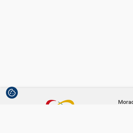
Mora
Avenida
1300-3
Telef