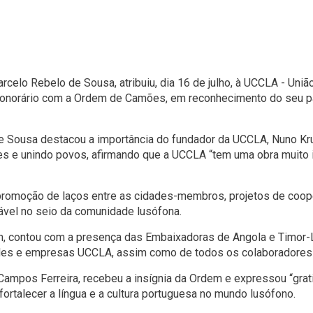
rcelo Rebelo de Sousa, atribuiu, dia 16 de julho, à UCCLA - Uni
norário com a Ordem de Camões, em reconhecimento do seu pap
e Sousa destacou a importância do fundador da UCCLA, Nuno Kru
dades e unindo povos, afirmando que a UCCLA “tem uma obra muito
promoção de laços entre as cidades-membros, projetos de coopera
ável no seio da comunidade lusófona.
ém, contou com a presença das Embaixadoras de Angola e Timor-
des e empresas UCCLA, assim como de todos os colaboradores d
Campos Ferreira, recebeu a insígnia da Ordem e expressou “grat
ortalecer a língua e a cultura portuguesa no mundo lusófono.