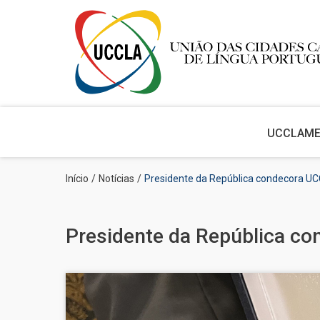
Main
navigation
UCCLA
M
Passar
Navegação
Início
Notícias
Presidente da República condecora U
para
estrutural
o
conteúdo
principal
Presidente da República c
Imagem