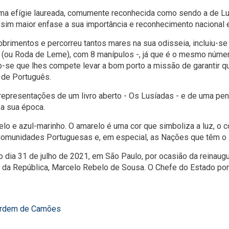
é uma efígie laureada, comumente reconhecida como sendo a de 
ssim maior enfase a sua importância e reconhecimento nacional e
brimentos e percorreu tantos mares na sua odisseia, incluiu-s
o (ou Roda de Leme), com 8 manípulos -, já que é o mesmo núm
-se que lhes compete levar a bom porto a missão de garantir qu
 de Português.
epresentações de um livro aberto - Os Lusíadas - e de uma pen
 a sua época.
lo e azul-marinho. O amarelo é uma cor que simboliza a luz, o c
omunidades Portuguesas e, em especial, as Nações que têm o P
 dia 31 de julho de 2021, em São Paulo, por ocasião da reinau
da República, Marcelo Rebelo de Sousa. O Chefe do Estado portu
 Ordem de Camões