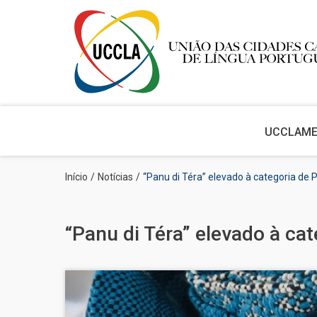
Main
navigation
UCCLA
M
Passar
Navegação
Início
Notícias
“Panu di Téra” elevado à categoria de P
para
estrutural
o
conteúdo
principal
“Panu di Téra” elevado à cat
Imagem