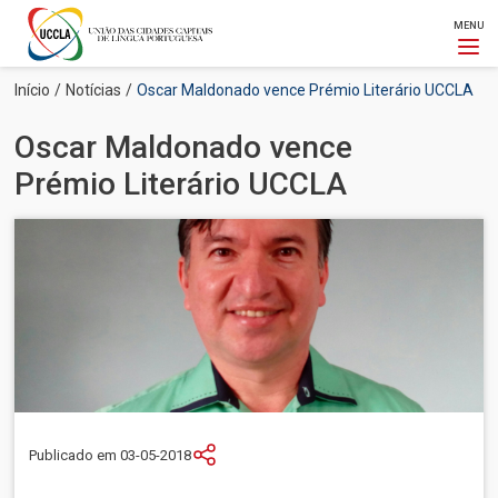
MENU
Passar
Navegação
Início
Notícias
Oscar Maldonado vence Prémio Literário UCCLA
para
estrutural
o
Oscar Maldonado vence
conteúdo
principal
Prémio Literário UCCLA
Imagem
Publicado em 03-05-2018