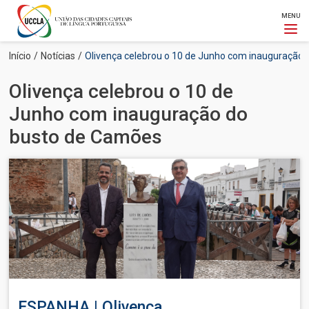
MENU
Passar
Navegação
Início
Notícias
Olivença celebrou o 10 de Junho com inauguração
para
estrutural
o
Olivença celebrou o 10 de
conteúdo
principal
Junho com inauguração do
busto de Camões
Imagem
ESPANHA | Olivença