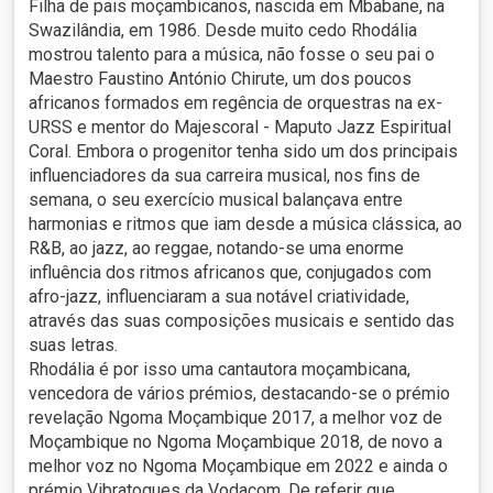
Filha de pais moçambicanos, nascida em Mbabane, na
Swazilândia, em 1986. Desde muito cedo Rhodália
mostrou talento para a música, não fosse o seu pai o
Maestro Faustino António Chirute, um dos poucos
africanos formados em regência de orquestras na ex-
URSS e mentor do Majescoral - Maputo Jazz Espiritual
Coral. Embora o progenitor tenha sido um dos principais
influenciadores da sua carreira musical, nos fins de
semana, o seu exercício musical balançava entre
harmonias e ritmos que iam desde a música clássica, ao
R&B, ao jazz, ao reggae, notando-se uma enorme
influência dos ritmos africanos que, conjugados com
afro-jazz, influenciaram a sua notável criatividade,
através das suas composições musicais e sentido das
suas letras.
Rhodália é por isso uma cantautora moçambicana,
vencedora de vários prémios, destacando-se o prémio
revelação Ngoma Moçambique 2017, a melhor voz de
Moçambique no Ngoma Moçambique 2018, de novo a
melhor voz no Ngoma Moçambique em 2022 e ainda o
prémio Vibratoques da Vodacom. De referir que