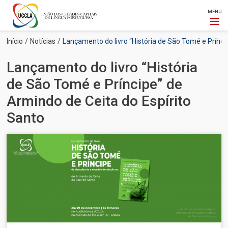
MENU
Passar
Navegação
Início
Notícias
Lançamento do livro “História de São Tomé e Prínci
para
estrutural
o
Lançamento do livro “História
conteúdo
principal
de São Tomé e Príncipe” de
Armindo de Ceita do Espírito
Santo
Imagem