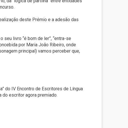
o, da “lógica de partilha” entre entidades
oncurso.
realização deste Prémio e a adesão das
 seu livro “é bom de ler”, “entra-se
concebida por Maria João Ribeiro, onde
onagem principal) vamos perceber que,
ia” do IV Encontro de Escritores de Língua
a do escritor agora premiado.