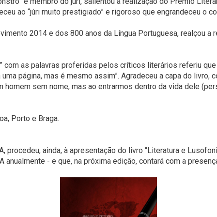
stro” e membro do júri, salientou a realização do Prémio Literári
eceu ao “júri muito prestigiado” e rigoroso que engrandeceu o c
vimento 2014 e dos 800 anos da Língua Portuguesa, realçou a 
m as palavras proferidas pelos críticos literários referiu que o
lá uma página, mas é mesmo assim”. Agradeceu a capa do livro, 
 homem sem nome, mas ao entrarmos dentro da vida dele (pers
oa, Porto e Braga.
, procedeu, ainda, à apresentação do livro “Literatura e Lusofon
 anualmente - e que, na próxima edição, contará com a presenç