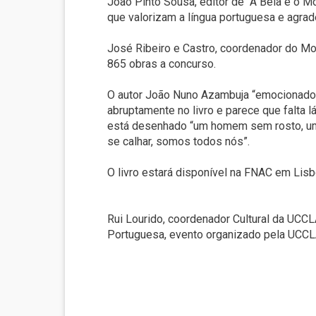
João Pinto Sousa, editor de “A Bela e o Mon
que valorizam a língua portuguesa e agrad
José Ribeiro e Castro, coordenador do Mo
865 obras a concurso.
O autor João Nuno Azambuja “emocionado” co
abruptamente no livro e parece que falta 
está desenhado “um homem sem rosto, um
se calhar, somos todos nós”.
O livro estará disponível na FNAC em Lisb
Rui Lourido, coordenador Cultural da UCCLA
Portuguesa, evento organizado pela UCCLA