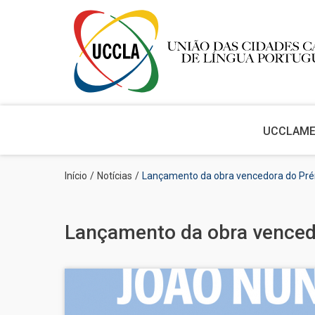
Main
navigation
UCCLA
M
Passar
Navegação
Início
Notícias
Lançamento da obra vencedora do Pré
para
estrutural
o
conteúdo
principal
Lançamento da obra venced
Imagem