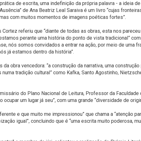
ática de escrita, uma indefinição da própria palavra - a ideia d
“Ausência” de Ana Beatriz Leal Saraiva é um livro “cujas fronte
 mas com muitos momentos de imagens poéticas fortes”.
 Cortez referiu que “diante de todas as obras, esta nos parece
estamos perante uma história do ponto de vista tradicional” com 
 frase, nós somos convidados a entrar na ação, por meio de uma
ós já estamos dentro da história”.
s da obra vencedora: “a construção da narrativa, uma construção
 numa tradição cultural” como Kafka, Santo Agostinho, Nietzsche
missário do Plano Nacional de Leitura, Professor da Faculdade d
io ocupar um lugar já seu”, com uma grande “diversidade de origi
 diferente e que muito me impressionou” que chama a “atenção p
ção igual”, concluindo que é “uma escrita muito poderosa, muit