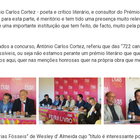
io Carlos Cortez - poeta e crítico literário, e consultor do Prém
 para esta parte, é meritório e tem tido uma presença muito rele
 uma importante instituição que tem feito, de facto, muito pela 
os a concurso, António Carlos Cortez, referiu que das “722 can
íveis, ou seja não estamos perante um prémio literário que qu
s aqui, quer nas menções honrosas quer na própria obra que m
as Fósseis” de Wesley d’ Almeida cujo “título é interessante 