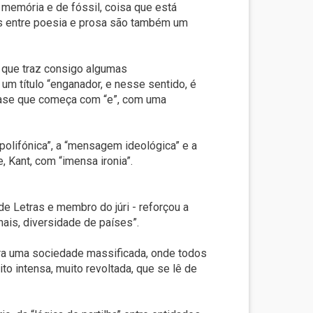
e memória e de fóssil, coisa que está
iras entre poesia e prosa são também um
u que traz consigo algumas
um título “enganador, e nesse sentido, é
 frase que começa com “e”, com uma
 polifónica”, a “mensagem ideológica” e a
, Kant, com “imensa ironia”.
e Letras e membro do júri - reforçou a
nais, diversidade de países”.
ara uma sociedade massificada, onde todos
o intensa, muito revoltada, que se lê de