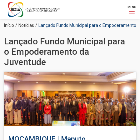
MENU
Passar
Navegação
Início
Notícias
Lançado Fundo Municipal para o Empoderamento 
para
estrutural
o
Lançado Fundo Municipal para
conteúdo
principal
o Empoderamento da
Juventude
Imagem
MOÇAMBIQUE | Maputo