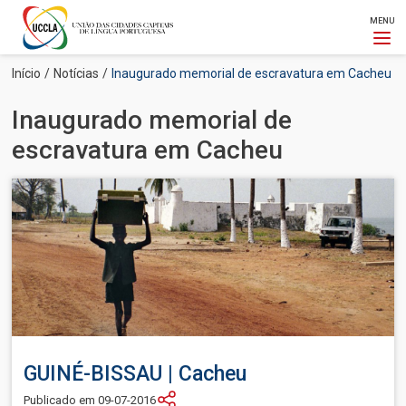
MENU
Passar
Navegação
Início
Notícias
Inaugurado memorial de escravatura em Cacheu
para
estrutural
o
Inaugurado memorial de
conteúdo
principal
escravatura em Cacheu
Imagem
GUINÉ-BISSAU | Cacheu
Publicado em 09-07-2016