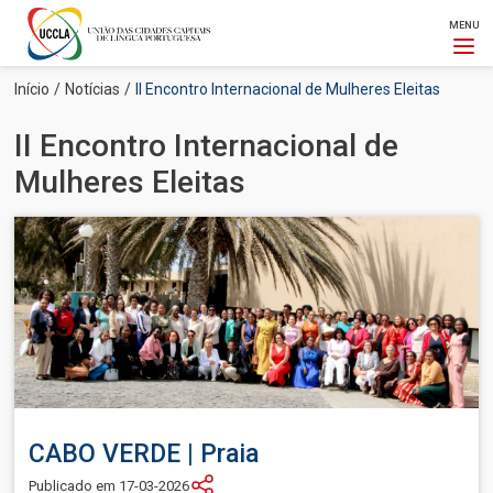
MENU
Passar
Navegação
Início
Notícias
II Encontro Internacional de Mulheres Eleitas
para
estrutural
o
II Encontro Internacional de
conteúdo
principal
Mulheres Eleitas
Imagem
CABO VERDE | Praia
Publicado em 17-03-2026