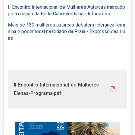
II Encontro Internacional de Mulheres Autarcas marcado
pela criação da Rede Cabo-verdiana - Inforpress
Mais de 130 mulheres autarcas debatem liderança femi
nina e poder local na Cidade da Praia - Expresso das Ilh
as
D
II-Encontro-Internacional-de-Mulheres-
o
Eleitas-Programa.pdf
c
u
m
e
n
t