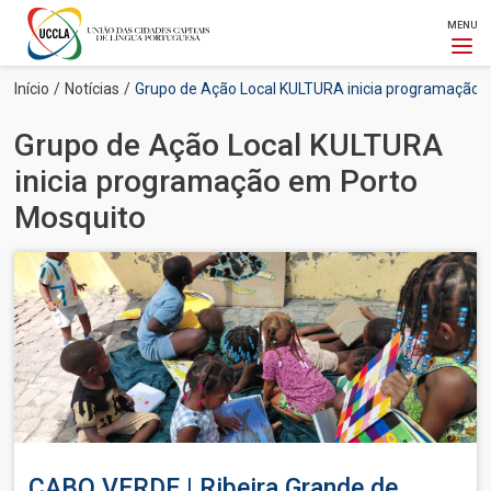
MENU
Passar
Navegação
Início
Notícias
Grupo de Ação Local KULTURA inicia programação 
para
estrutural
o
Grupo de Ação Local KULTURA
conteúdo
principal
inicia programação em Porto
Mosquito
Imagem
CABO VERDE | Ribeira Grande de