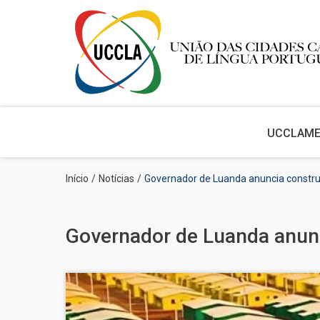
Main
navigation
UCCLA
M
Passar
Navegação
Início
Notícias
Governador de Luanda anuncia constru
para
estrutural
o
conteúdo
principal
Governador de Luanda anunc
Imagem