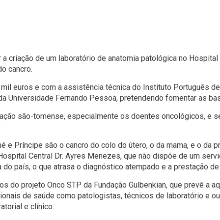
 a criação de um laboratório de anatomia patológica no Hospita
do cancro.
 mil euros e com a assistência técnica do Instituto Português de
 da Universidade Fernando Pessoa, pretendendo fomentar as bas
pulação são-tomense, especialmente os doentes oncológicos, e s
e Príncipe são o cancro do colo do útero, o da mama, e o da pr
ospital Central Dr. Ayres Menezes, que não dispõe de um servi
a do país, o que atrasa o diagnóstico atempado e a prestação d
dos do projeto Onco STP da Fundação Gulbenkian, que prevê a aqu
ionais de saúde como patologistas, técnicos de laboratório e ou
orial e clínico.