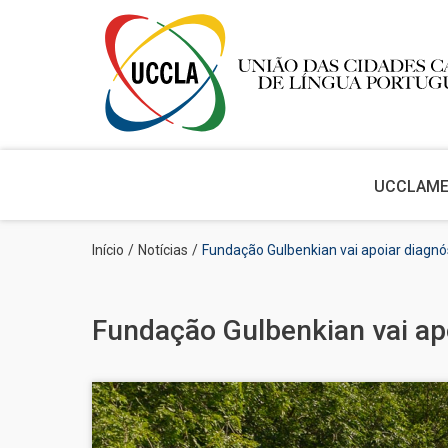
Main
navigation
UCCLA
M
Passar
Navegação
Início
Notícias
Fundação Gulbenkian vai apoiar diagn
para
estrutural
o
conteúdo
principal
Fundação Gulbenkian vai ap
Imagem