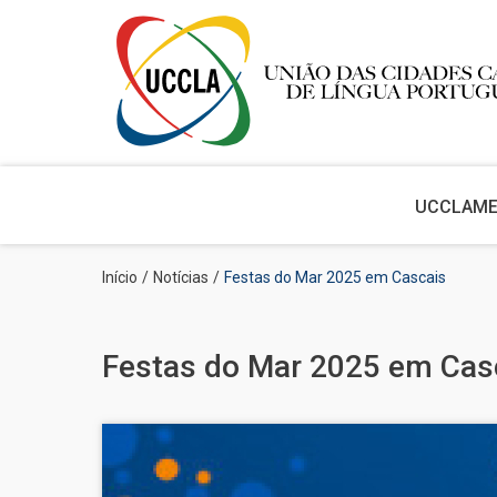
Main
navigation
UCCLA
M
Passar
Navegação
Início
Notícias
Festas do Mar 2025 em Cascais
para
estrutural
o
conteúdo
principal
Festas do Mar 2025 em Cas
Imagem