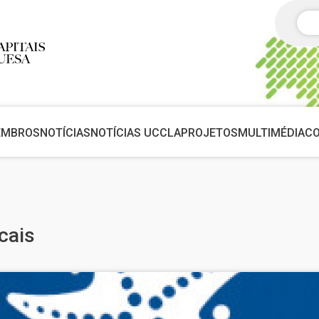
Pes
EMBROS
NOTÍCIAS
NOTÍCIAS UCCLA
PROJETOS
MULTIMÉDIA
C
cais