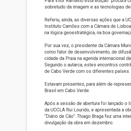
Para Vitor Ramalho esta edição “procura c
sobretudo da imagem e as tecnologias de 
Referiu, ainda, as diversas ações que a 
Instituto Camões com a Câmara de Lisboa, 
na lógica geoestratégica, na boa governaç
Por sua vez, o presidente da Câmara Munic
como fator de desenvolvimento, de difusã
cidade da Praia na agenda internacional de
Segundo o autarca, estes encontros contri
de Cabo Verde com os diferentes países.
Estavam presentes, para além de represen
Brasil em Cabo Verde.
Após a sessão de abertura foi lançado o l
da UCCLA Rui Lourido, e apresentada a ob
“Diário de Cão”. Thiago Braga fez uma int
divulgação da obra em dezembro.