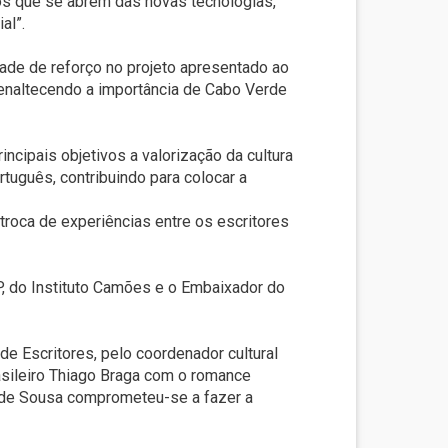
ios que se abrem das novas tecnologias,
al”.
ade de reforço no projeto apresentado ao
u enaltecendo a importância de Cabo Verde
ncipais objetivos a valorização da cultura
uguês, contribuindo para colocar a
troca de experiências entre os escritores
P, do Instituto Camões e o Embaixador do
de Escritores, pelo coordenador cultural
asileiro Thiago Braga com o romance
to de Sousa comprometeu-se a fazer a