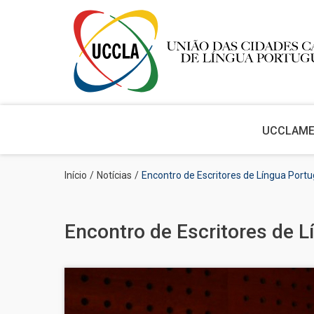
Main
navigation
UCCLA
M
Passar
Navegação
Início
Notícias
Encontro de Escritores de Língua Por
para
estrutural
o
conteúdo
principal
Encontro de Escritores de 
Imagem