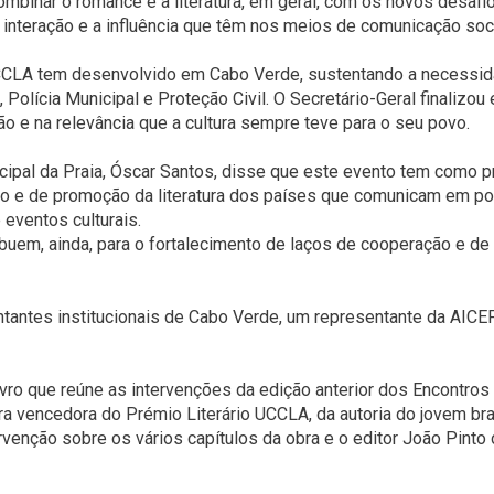
ombinar o romance e a literatura, em geral, com os novos desaf
interação e a influência que têm nos meios de comunicação soci
UCCLA tem desenvolvido em Cabo Verde, sustentando a necessid
Polícia Municipal e Proteção Civil. O Secretário-Geral finalizo
ão e na relevância que a cultura sempre teve para o seu povo.
ipal da Praia, Óscar Santos, disse que este evento tem como pri
o e de promoção da literatura dos países que comunicam em port
 eventos culturais.
buem, ainda, para o fortalecimento de laços de cooperação e de 
tantes institucionais de Cabo Verde, um representante da AICE
ivro que reúne as intervenções da edição anterior dos Encontros 
ra vencedora do Prémio Literário UCCLA, da autoria do jovem br
ervenção sobre os vários capítulos da obra e o editor João Pin