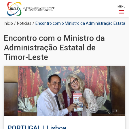
MENU
Passar
Navegação
Início
Notícias
Encontro com o Ministro da Administração Estatal 
para
estrutural
o
Encontro com o Ministro da
conteúdo
principal
Administração Estatal de
Timor-Leste
Imagem
PORTUGAL | Lisboa