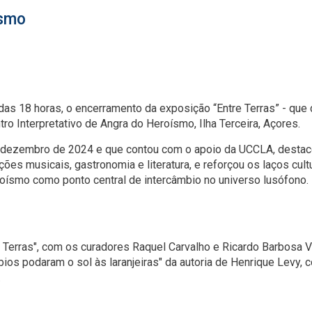
ísmo
tir das 18 horas, o encerramento da exposição “Entre Terras” - que 
ro Interpretativo de Angra do Heroísmo, Ilha Terceira, Açores.
de dezembro de 2024 e que contou com o apoio da UCCLA, destaco
es musicais, gastronomia e literatura, e reforçou os laços cult
roísmo como ponto central de intercâmbio no universo lusófono.
 Terras", com os curadores Raquel Carvalho e Ricardo Barbosa V
ios podaram o sol às laranjeiras" da autoria de Henrique Levy,
.