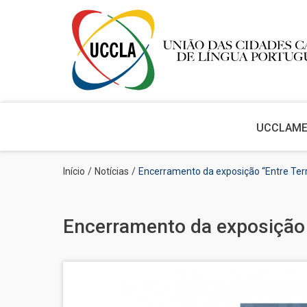
Main
navigation
UCCLA
M
Passar
Navegação
Início
Notícias
Encerramento da exposição “Entre Terras
para
estrutural
o
conteúdo
principal
Encerramento da exposição “E
Imagem