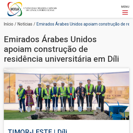
MENU
Passar
Navegação
Início
Notícias
Emirados Árabes Unidos apoiam construção de residê
para
estrutural
o
Emirados Árabes Unidos
conteúdo
principal
apoiam construção de
residência universitária em Díli
Imagem
TIMOR-LESTE | Díli