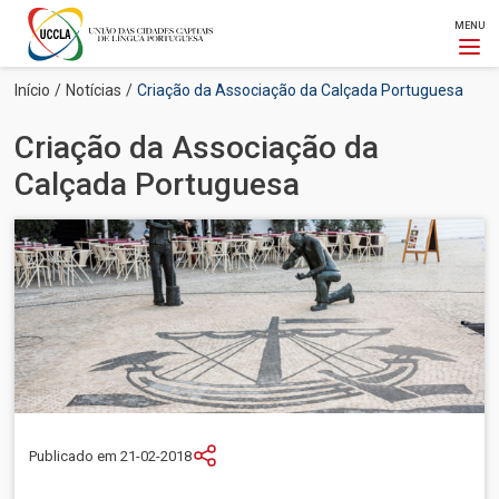
MENU
Passar
Navegação
Início
Notícias
Criação da Associação da Calçada Portuguesa
para
estrutural
o
Criação da Associação da
conteúdo
principal
Calçada Portuguesa
Imagem
Publicado em 21-02-2018