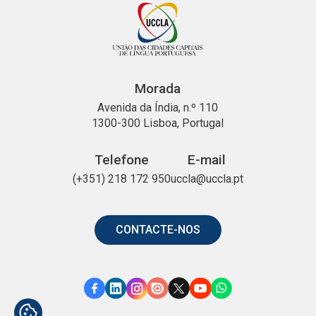
Morada
Avenida da Índia, n.º 110
1300-300 Lisboa, Portugal
Telefone
E-mail
(+351) 218 172 950
uccla@uccla.pt
CONTACTE-NOS
Link
Link
Link
Link
Link
Link
Link